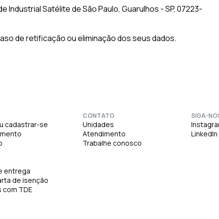
ade Industrial Satélite de São Paulo, Guarulhos - SP, 07223-
aso de retificação ou eliminação dos seus dados.
CONTATO
SIGA-NO
ou cadastrar-se
Unidades
Instagr
amento
Atendimento
LinkedIn
o
Trabalhe conosco
e entrega
arta de isenção
s com TDE