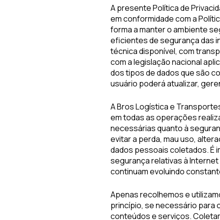
A presente Política de Privaci
em conformidade com a Política
forma a manter o ambiente se
eficientes de segurança das 
técnica disponível, com tran
com a legislação nacional apli
dos tipos de dados que são co
usuário poderá atualizar, gere
A Bros Logística e Transport
em todas as operações realiz
necessárias quanto à seguran
evitar a perda, mau uso, alte
dados pessoais coletados. É i
segurança relativas à Internet
continuam evoluindo constan
Apenas recolhemos e utilizam
princípio, se necessário para
conteúdos e serviços. Colet