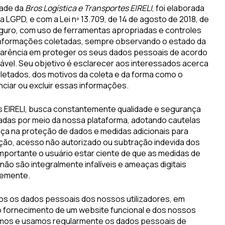
dade da
Bros Logística e Transportes EIRELI
, foi elaborada
 LGPD, e com a Lei nº 13.709, de 14 de agosto de 2018, de
guro, com uso de ferramentas apropriadas e controles
informações coletadas, sempre observando o estado da
sparência em proteger os seus dados pessoais de acordo
cável. Seu objetivo é esclarecer aos interessados acerca
letados, dos motivos da coleta e da forma como o
nciar ou excluir essas informações.
es EIRELI, busca constantemente qualidade e segurança
adas por meio da nossa plataforma, adotando cautelas
ça na proteção de dados e medidas adicionais para
ração, acesso não autorizado ou subtração indevida dos
mportante o usuário estar ciente de que as medidas de
 não são integralmente infalíveis e ameaças digitais
temente.
os os dados pessoais dos nossos utilizadores, em
 o fornecimento de um website funcional e dos nossos
amos e usamos regularmente os dados pessoais de